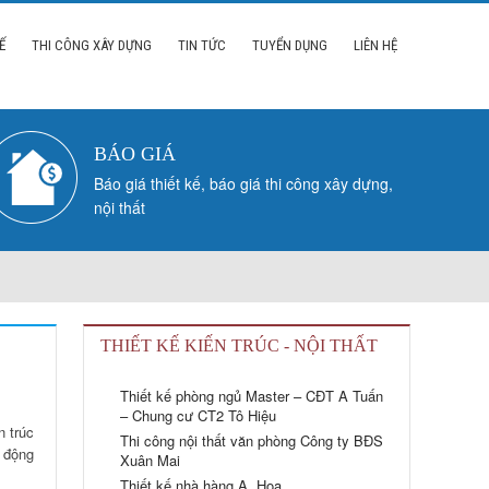
Ế
THI CÔNG XÂY DỰNG
TIN TỨC
TUYỂN DỤNG
LIÊN HỆ
BÁO GIÁ
Báo giá thiết kế, báo giá thi công xây dựng,
nội thất
THIẾT KẾ KIẾN TRÚC - NỘI THẤT
Thiết kế phòng ngủ Master – CĐT A Tuấn
– Chung cư CT2 Tô Hiệu
n trúc
Thi công nội thất văn phòng Công ty BĐS
g động
Xuân Mai
Thiết kế nhà hàng A. Hoa