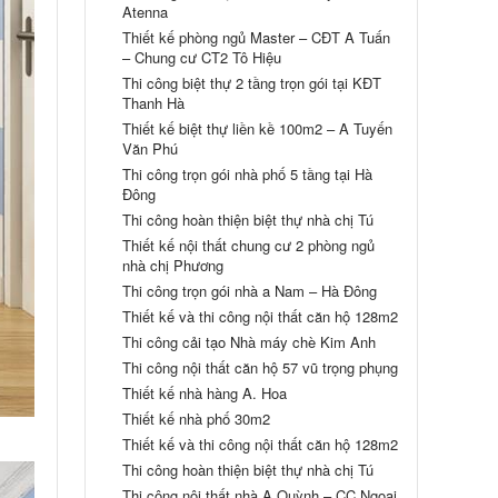
Atenna
Thiết kế phòng ngủ Master – CĐT A Tuấn
– Chung cư CT2 Tô Hiệu
Thi công biệt thự 2 tầng trọn gói tại KĐT
Thanh Hà
Thiết kế biệt thự liền kề 100m2 – A Tuyến
Văn Phú
Thi công trọn gói nhà phố 5 tầng tại Hà
Đông
Thi công hoàn thiện biệt thự nhà chị Tú
Thiết kế nội thất chung cư 2 phòng ngủ
nhà chị Phương
Thi công trọn gói nhà a Nam – Hà Đông
Thiết kế và thi công nội thất căn hộ 128m2
Thi công cải tạo Nhà máy chè Kim Anh
Thi công nội thất căn hộ 57 vũ trọng phụng
Thiết kế nhà hàng A. Hoa
Thiết kế nhà phố 30m2
A Tuấn Anh
Thiết kế và thi công nội thất căn hộ 128m2
Chung cư 30 Phạm văn Đồng
Thi công hoàn thiện biệt thự nhà chị Tú
Thi công nội thất nhà A Quỳnh – CC Ngoại