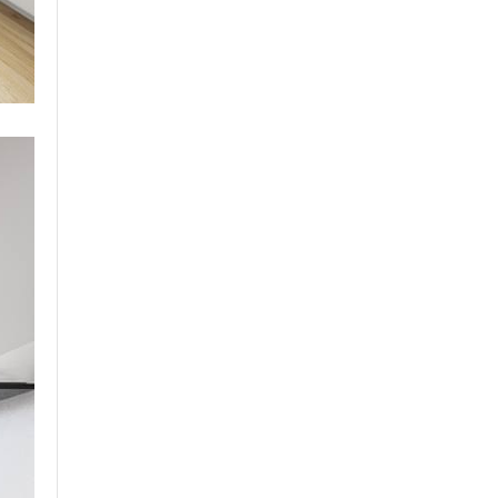
A Thành – PTGD Lilama3
Bên Kiến trúc Jono thiết kế và thi công căn
hô 128m2 cho tôi. Chất lượng đảm bảo, công
tác vệ sinh luôn đảm bảo không ảnh hưởng
đến căn hộ xung quanh
A. Dũng - Dương nội hà
đông
Kiến trúc jono đã giúp tôi đưa ra phương án
cho nhà lệch tầng rất hợp lý
Cảm ơn các bạn! chúc các bạn ngày càng
phát triển hơn nữa!