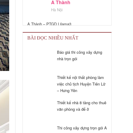
A Thành – PTGD Lilama3
Bên Kiến trúc Jono thiết kế và thi công căn
hô 128m2 cho tôi. Chất lượng đảm bảo, công
tác vệ sinh luôn đảm bảo không ảnh hưởng
BÀI ĐỌC NHIỀU NHẤT
đến căn hộ xung quanh
Báo giá thi công xây dựng
A. Dũng - Dương nội hà
nhà trọn gói
đông
Kiến trúc jono đã giúp tôi đưa ra phương án
Thiết kế nội thất phòng làm
cho nhà lệch tầng rất hợp lý
việc chủ tịch Huyện Tiên Lữ
Cảm ơn các bạn! chúc các bạn ngày càng
– Hưng Yên
phát triển hơn nữa!
Thiết kế nhà 8 tầng cho thuê
A Tuấn Anh
văn phòng và để ở
Chung cư 30 Phạm văn Đồng
Thi công xây dựng trọn gói A
Tôi được người quen giới thiệu đến văn phòng