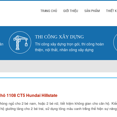
TRANG CHỦ
GIỚI THIỆU
SẢN PHẨM
THIẾT K
THI CÔNG XÂY DỰNG
văn
Thi công xây dựng trọn gói, thi công hoàn
thiện, nội thất, nhân công xây dựng
E
 hô 1108 CT5 Hundai Hillstate
hòng ngủ cho 2 bé nam, hoặc 2 bé nữ, tiết kiệm không gian cho căn hộ. Kiế
n hộ giường tầng cho 2 bé trai, sử dụng tông mầu xanh trắng thể hiện sự năn