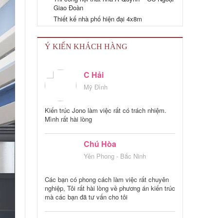
Tôi được người quen giới thiệu đến văn phòng
Giao Đoàn
Kiến trúc jono để thi công nội thất căn hộ
Thiết kế nhà phố hiện đại 4x8m
54m2. Về tiến độ và chất lượng rất đảm bảo.
Đến nay tôi đã vào ở và cảm thấy rất hài lòng.
Ý KIẾN KHÁCH HÀNG
C Hải
Mỹ Đình
Kiến trúc Jono làm việc rất có trách nhiệm.
Mình rất hài lòng
Chú Hòa
Yên Phong - Bắc Ninh
Các bạn có phong cách làm việc rất chuyên
nghiệp, Tôi rất hài lòng về phương án kiến trúc
mà các bạn đã tư vấn cho tôi
A Thành
Hà Nội