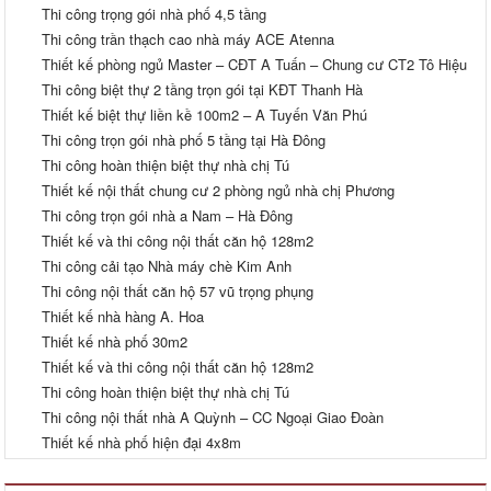
Thi công trọng gói nhà phố 4,5 tầng
Thi công trần thạch cao nhà máy ACE Atenna
Tôi được người quen giới thiệu đến văn phòng Kiến trúc jono để thi
Thiết kế phòng ngủ Master – CĐT A Tuấn – Chung cư CT2 Tô Hiệu
công nội thất căn hộ 54m2. Về tiến độ và chất lượng rất đảm bảo.
Thi công biệt thự 2 tầng trọn gói tại KĐT Thanh Hà
Đến nay tôi đã vào ở và cảm thấy rất hài lòng.
Thiết kế biệt thự liền kề 100m2 – A Tuyến Văn Phú
Thi công trọn gói nhà phố 5 tầng tại Hà Đông
C Hải
Thi công hoàn thiện biệt thự nhà chị Tú
Mỹ Đình
Thiết kế nội thất chung cư 2 phòng ngủ nhà chị Phương
Thi công trọn gói nhà a Nam – Hà Đông
Kiến trúc Jono làm việc rất có trách nhiệm. Mình rất hài lòng
Thiết kế và thi công nội thất căn hộ 128m2
Thi công cải tạo Nhà máy chè Kim Anh
Chú Hòa
Thi công nội thất căn hộ 57 vũ trọng phụng
Yên Phong - Bắc Ninh
Thiết kế nhà hàng A. Hoa
Thiết kế nhà phố 30m2
Các bạn có phong cách làm việc rất chuyên nghiệp, Tôi rất hài lòng
Thiết kế và thi công nội thất căn hộ 128m2
về phương án kiến trúc mà các bạn đã tư vấn cho tôi
Thi công hoàn thiện biệt thự nhà chị Tú
Thi công nội thất nhà A Quỳnh – CC Ngoại Giao Đoàn
A Thành
Thiết kế nhà phố hiện đại 4x8m
Hà Nội