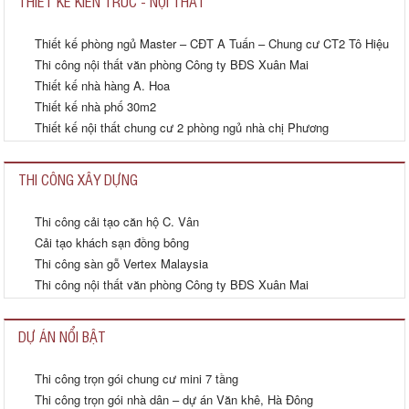
THIẾT KẾ KIẾN TRÚC - NỘI THẤT
Thiết kế phòng ngủ Master – CĐT A Tuấn – Chung cư CT2 Tô Hiệu
Thi công nội thất văn phòng Công ty BĐS Xuân Mai
Thiết kế nhà hàng A. Hoa
Thiết kế nhà phố 30m2
Thiết kế nội thất chung cư 2 phòng ngủ nhà chị Phương
THI CÔNG XÂY DỰNG
Thi công cải tạo căn hộ C. Vân
Cải tạo khách sạn đồng bông
Thi công sàn gỗ Vertex Malaysia
Thi công nội thất văn phòng Công ty BĐS Xuân Mai
DỰ ÁN NỔI BẬT
Thi công trọn gói chung cư mini 7 tầng
A Tuấn Anh
Thi công trọn gói nhà dân – dự án Văn khê, Hà Đông
Chung cư 30 Phạm văn Đồng