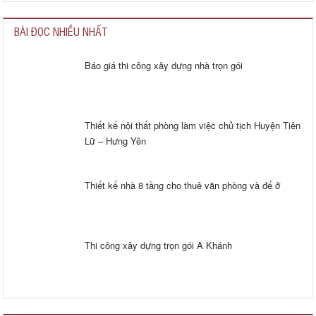
C Hải
BÀI ĐỌC NHIỀU NHẤT
Mỹ Đình
Báo giá thi công xây dựng nhà trọn gói
Kiến trúc Jono làm việc rất có trách nhiệm. Mình rất hài lòng
Chú Hòa
Yên Phong - Bắc Ninh
Thiết kế nội thất phòng làm việc chủ tịch Huyện Tiên
Lữ – Hưng Yên
Các bạn có phong cách làm việc rất chuyên nghiệp, Tôi rất hài lòng
về phương án kiến trúc mà các bạn đã tư vấn cho tôi
Thiết kế nhà 8 tầng cho thuê văn phòng và để ở
A Thành
Hà Nội
Thi công xây dựng trọn gói A Khánh
A Thành – PTGD Lilama3
Bên Kiến trúc Jono thiết kế và thi công căn hô 128m2 cho tôi. Chất
lượng đảm bảo, công tác vệ sinh luôn đảm bảo không ảnh hưởng đến
căn hộ xung quanh